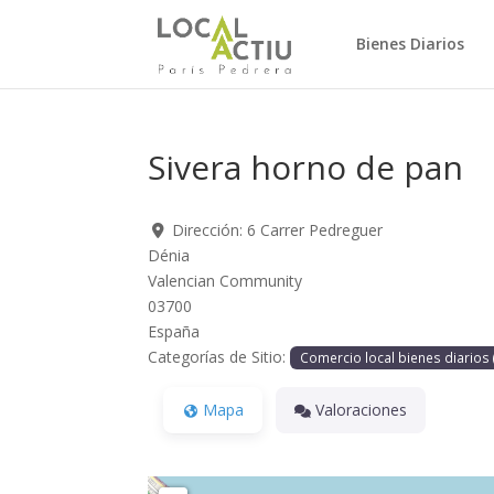
Skip
to
Bienes Diarios
content
Sivera horno de pan
Dirección:
6 Carrer Pedreguer
Dénia
Valencian Community
03700
España
Categorías de Sitio:
Comercio local bienes diarios 
Mapa
Valoraciones