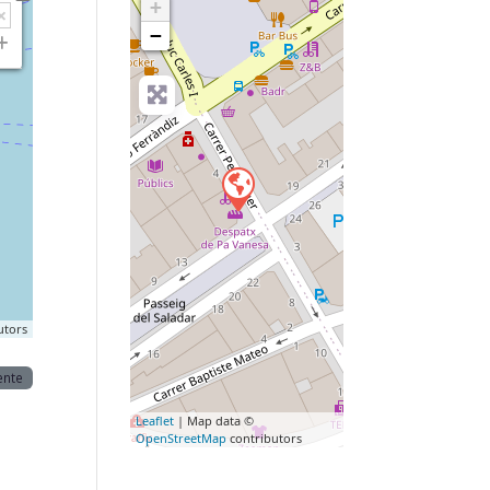
+
−
utors
ente
Leaflet
| Map data ©
OpenStreetMap
contributors