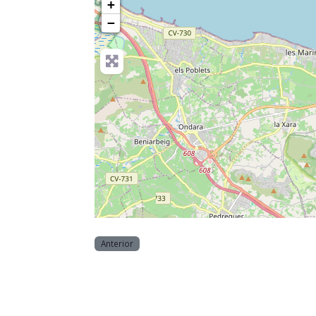
+
−
Anterior