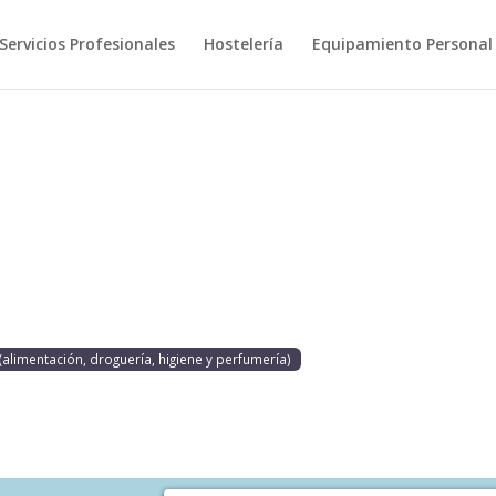
Servicios Profesionales
Hostelería
Equipamiento Personal
(alimentación, droguería, higiene y perfumería)