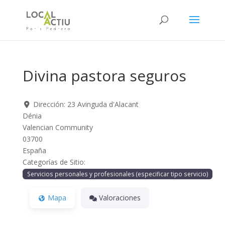
Skip
to
content
Divina pastora seguros
Dirección:
23 Avinguda d'Alacant
Dénia
Valencian Community
03700
España
Categorías de Sitio:
Servicios personales y profesionales (especificar tipo servicio)
Mapa
Valoraciones