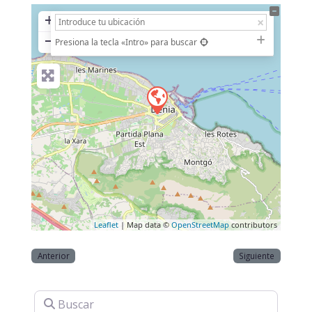
+
−
Presiona la tecla «Intro» para buscar
Leaflet
| Map data ©
OpenStreetMap
contributors
Anterior
Siguiente
Buscar